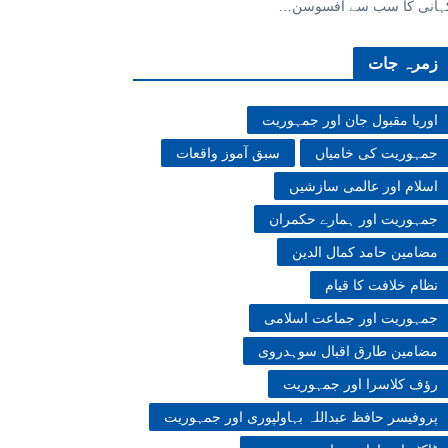
ہانی کا سب سے افسوسن…
زمرہ جات
اوریا مقبول جان اور جمہوریت
جمہوریت کی خامیاں
سبق آموز واقعات
اسلام اور عالمی سازشیں
جمہوریت اور ہمارے حکمران
مضامین حامد کمال الدین
نظام خلافت کا قیام
جمہوریت اور جماعت اسلامی
مضامین طارق اقبال سوہدروی
رؤف کلاسرا اور جمہوریت
پروفیسر حافظ عبداللہ بہاولپوری اور جمہوریت