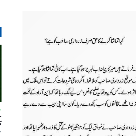
م
ج
ک
ج