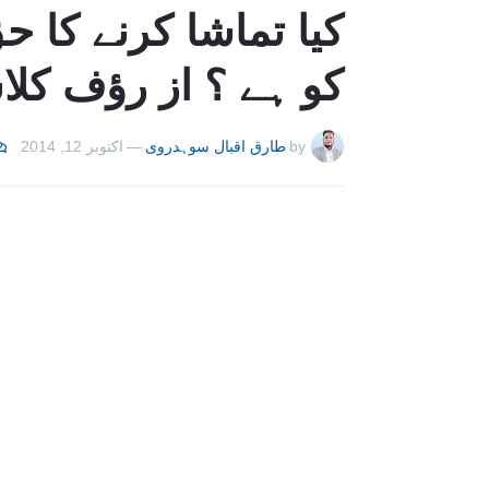
کیا تماشا کرنے کا
کو ہے ؟ از رؤف کلا
by
طارق اقبال سوہدروی
—
اکتوبر 12, 2014