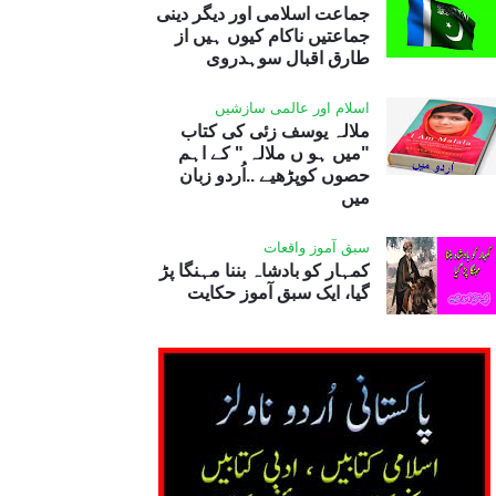
جماعت اسلامی اور دیگر دینی
جماعتیں ناکام کیوں ہیں از
طارق اقبال سوہدروی
اسلام اور عالمی سازشیں
ملالہ یوسف زئی کی کتاب
"میں ہو ں ملالہ " کے اہم
حصوں کوپڑھیے ..اُردو زبان
میں
سبق آموز واقعات
کمہار کو بادشاہ بننا مہنگا پڑ
گیا، ایک سبق آموز حکایت