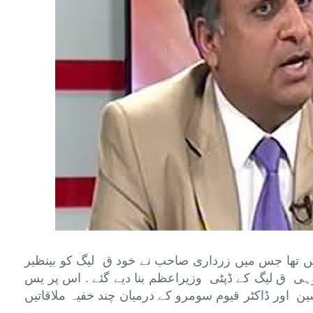
ں تھا جس میں زرداری صاحب نے خود ق لیگ کو بینظیر
ھر وہی ق لیگ کے ڈپٹی وزیراعظم بنا دیے گئے . اس پر یس
اور ڈاکٹر قیوم سومرو کے درمیان چند خفیہ ملاقاتیں