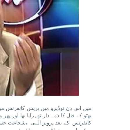
میں اس دن نوڈیرو میں پریس کانفرنس می
بھٹو کے قتل کا ذمہ دار ٹھہرایا تھا اور پ
کانفرنس کے بعد پرویز الہی ،شجاعت حسین 