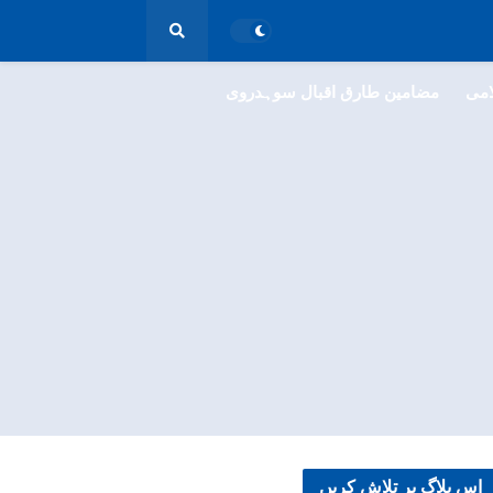
امی
مضامین طارق اقبال سوہدروی
اس بلاگ پر تلاش کریں