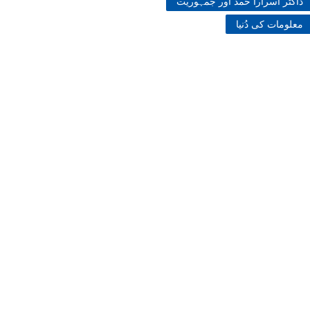
ڈاکٹر اسرارا حمد اور جمہوریت
معلومات کی دُنیا