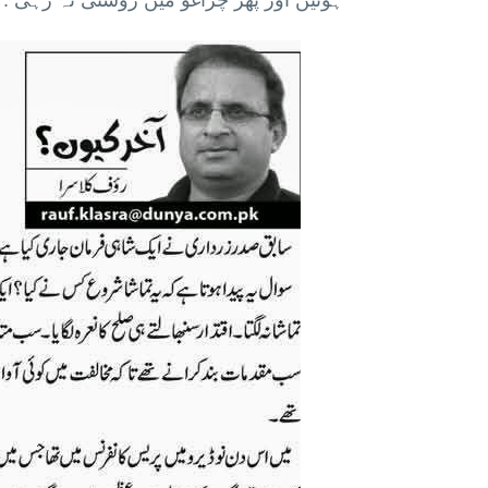
ہوئیں اور پھر چراغو میں روشنی نہ رہی .