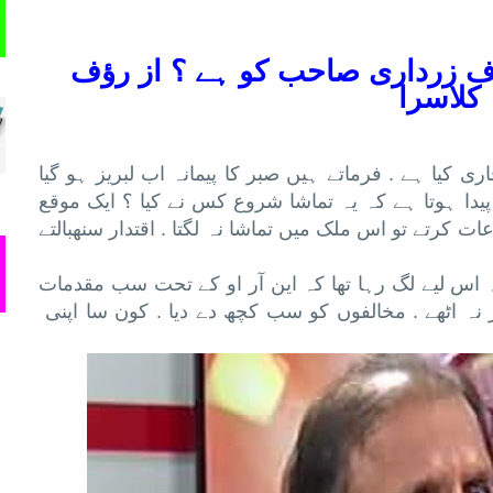
رف زرداری صاحب کو ہے ؟ از رؤف
کلاسرا
کیا ہے . فرماتے ہیں صبر کا پیمانہ اب لبریز ہو گیا
پیدا ہوتا ہے کہ یہ تماشا شروع کس نے کیا ؟ ایک موقع
ت کرتے تو اس ملک میں تماشا نہ لگتا . اقتدار سنھبالتے
رہ اس لیے لگ رہا تھا کہ این آر او کے تحت سب مقدمات
 نہ اٹھے . مخالفوں کو سب کچھ دے دیا . کون سا اپنی