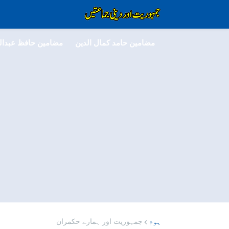
مضامین حامد کمال الدین
مضامین حافظ عبدالل
ہوم
جمہوریت اور ہمارے حکمران