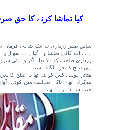
کیا تماشا کرنے کا حق ص
سابق صدر زرداری نے ایک شاہی فرمان جاری 
ہے . اب کافی تماشا وہ گیا ہے . سوال یہ 
زرداری صاحب کو ملا تھا . اگر وہ نئی شروعا
ہی صلح کا نعرہ لگایا . سب
متاثر ہوئے . کس کو پتہ تھا یہ صلح کا نع
بندکرانے تھے تاکہ مخالفت میں کوئی آواز
جیب سے دے رہے تھے .